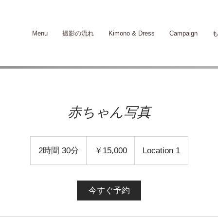
Menu
撮影の流れ
Kimono & Dress
Campaign
赤ちゃん写真
15,000
円
2時間 30分
2
￥15,000
Location 1
時
間
3
今すぐ予約
0
分